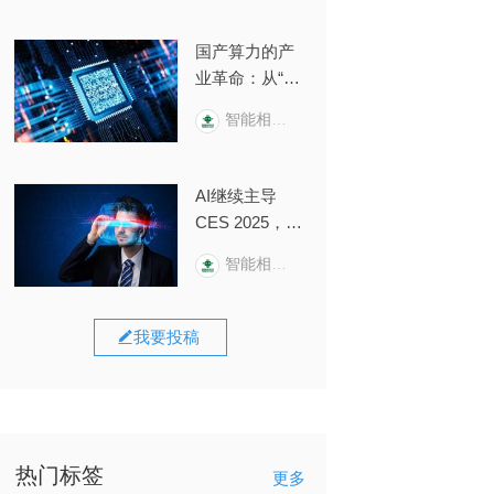
国产算力的产
业革命：从“纸
面算力”到“生产
智能相对论
力转化”的“惊险
一跃”
AI继续主导
CES 2025，一
场关于“输
智能相对论
入”与“输出”的
变革正在打响
我要投稿
热门标签
更多