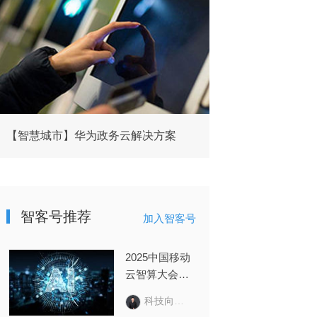
【智慧城市】华为政务云解决方案
智客号推荐
加入智客号
2025中国移动
云智算大会回
顾：云智变
科技向令说
革，AI+跃迁